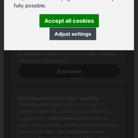
fully possible.
Árjavaslat
Kiterjedt kutatással mindig megpróbáljuk
Accept all cookies
meghatározni az egyes domainek
tisztességes piaci árát.
Adjust settings
Ettől függetlenül az érdekelt felek árelvárásai
gyakran eltérnek az eladó elvárásaitól. Ebben
az esetben felajánljuk Önnek, hogy megadja
nekünk az árjavaslatát.
Árjavaslat
Jutalékmentes közvetlen vásárlás
Jelenleg lehetősége van arra, hogy
megvásárolja ezt a domaint közvetlenül a
tulajdonostól
3500 eurós
kedvezményes
áron. Az ügynökségi jutalék kiküszöbölésével
jelenleg
20-30%-kal olcsóbban
tudjuk