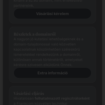
kínálni a 82.eu domaint, mint értékesítési
partnereink.
Vásárlási kérelem
Részletek a domainről
A nagyon jó kutatási lehetőségeknek és a
domain-tulajdonossal való közvetlen
kapcsolatnak köszönhetően széleskörű
ismeretekkel rendelkezünk a domainről,
különösen annak történetéről, amelyeket
kérésre szívesen elküldünk Önnek.
Extra információ
Vásárlási eljárás
Hivatalosan
felhatalmazott regisztrátorként
a Frankcom közvetlen technikai