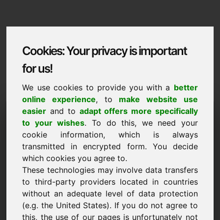
Cookies: Your privacy is important
for us!
We use cookies to provide you with a
better
online experience
, to
make website use
Domaininformation
easier
and to
adapt offers more specifically
to your wishes
. To do this, we need your
Domaininformation | Magyar
cookie information, which is always
transmitted in encrypted form. You decide
Kedvezmenyes ar: 3.500,00 Euro (AFA
nelkul)
which cookies you agree to.
These technologies may involve data transfers
ÚJ
to third-party providers located in countries
Fedezzen fel további vonzó domaineket a Find-Your-
without an adequate level of data protection
Domain.eu oldalon
felfedezés ->
(e.g. the United States). If you do not agree to
this, the use of our pages is unfortunately not